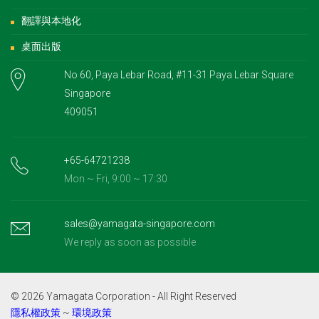
翻譯與本地化
桌面出版
No 60, Paya Lebar Road, #11-31 Paya Lebar Square
Singapore
409051
+65-64721238
Mon ~ Fri, 9:00 ~ 17:30
sales@yamagata-singapore.com
We reply as soon as possible
© 2026 Yamagata Corporation - All Right Reserved
隱私權政策
~
環境政策